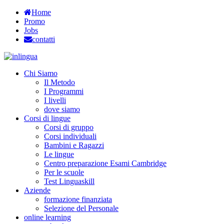
Home
Promo
Jobs
contatti
Chi Siamo
Il Metodo
I Programmi
I livelli
dove siamo
Corsi di lingue
Corsi di gruppo
Corsi individuali
Bambini e Ragazzi
Le lingue
Centro preparazione Esami Cambridge
Per le scuole
Test Linguaskill
Aziende
formazione finanziata
Selezione del Personale
online learning