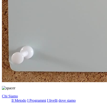
Chi Siamo
Il Metodo
I Programmi
I livelli
dove siamo